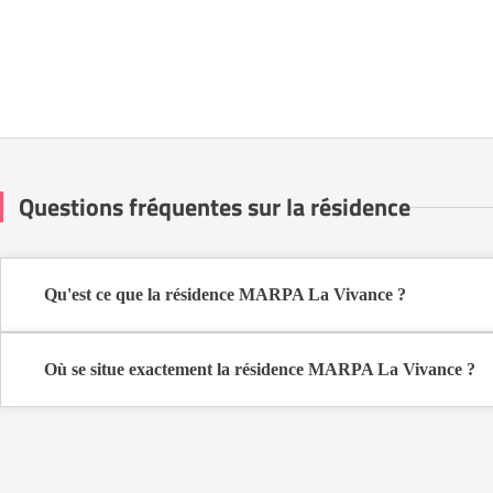
Questions fréquentes sur la résidence
Qu'est ce que la résidence MARPA La Vivance ?
La résidence MARPA La Vivance est une résidence seniors .
Cette résidence du secteur privé se situe à Saint-Félicien (07410).
Où se situe exactement la résidence MARPA La Vivance ?
La résidence MARPA La Vivance est située Le Village à Saint-Féli