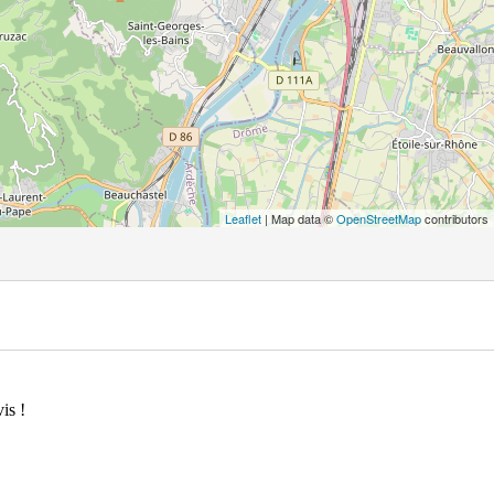
Leaflet
| Map data ©
OpenStreetMap
contributors
is !