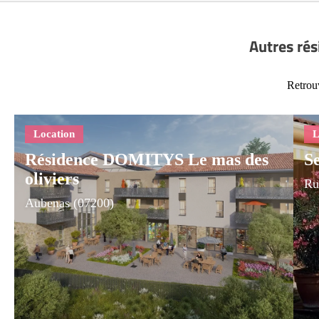
Autres rés
Retrouv
Résidence DOMITYS Le mas des
S
oliviers
Ru
Aubenas (07200)