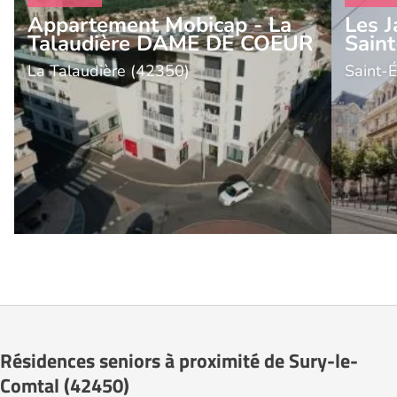
Appartement Mobicap - La
Les J
Talaudière DAME DE COEUR
Saint
La Talaudière (42350)
Saint-
Résidences seniors à proximité de Sury-le-
Comtal (42450)