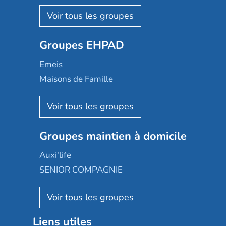
Nohée
Les Résidentiels
Ovelia
Groupes EHPAD
Mobicap
Domusvi
Emeis
Happy Senior
Maisons de Famille
Espace et vie
Korian
Aquarelia
Emera
Nexity edenea
Colisée
Les jardins d'Arcadie
Groupes maintien à domicile
Groupe SOS
Occitalia
Le Noble Âge
Auxi'life
Appartseniors
Almage
SENIOR COMPAGNIE
Villa beausoleil
Pavonis santé
AGE D'OR Services
Reseda
Résidalya
Stella management
Groupe aplus
Liens utiles
Les villages d'or