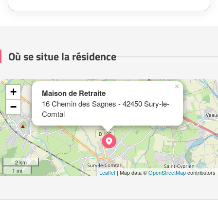
Où se situe la résidence
×
+
Maison de Retraite
16 Chemin des Sagnes - 42450 Sury-le-
−
Comtal
2 km
1 mi
Leaflet
| Map data ©
OpenStreetMap
contributors