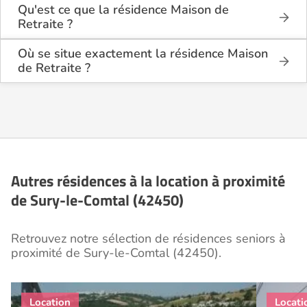
Qu'est ce que la résidence Maison de
Retraite ?
La résidence Maison de Retraite est une résidence
seniors de type foyer logement - résidence
Où se situe exactement la résidence Maison
autonomie .
de Retraite ?
La résidence Maison de Retraite est située 16
Cette résidence du secteur privé se situe à Sury-le-
Chemin des Sagnes à Sury-le-Comtal (42450),
Comtal (42450).
dans la Loire (42).
Autres résidences à la location à proximité
de Sury-le-Comtal (42450)
Retrouvez notre sélection de résidences seniors à
proximité de Sury-le-Comtal (42450).