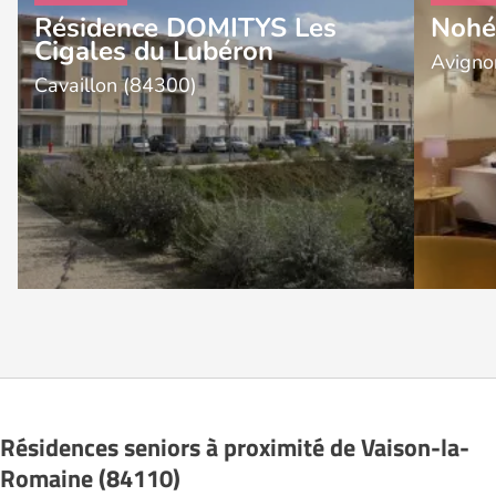
Résidence DOMITYS Les
Nohé
Cigales du Lubéron
Avigno
Cavaillon (84300)
Résidences seniors à proximité de Vaison-la-
Romaine (84110)