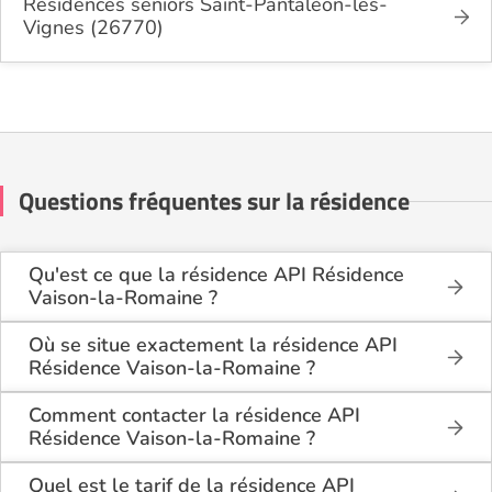
Résidences seniors Saint-Pantaléon-les-
Vignes (26770)
Questions fréquentes sur la résidence
Qu'est ce que la résidence API Résidence
Vaison-la-Romaine ?
La résidence API Résidence Vaison-la-Romaine est
une résidence seniors de type résidence services
Où se situe exactement la résidence API
seniors . Elle dispose de logements disponibles à la
Résidence Vaison-la-Romaine ?
location.
La résidence API Résidence Vaison-la-Romaine est
située Allée du Folklore à Vaison-la-Romaine
Comment contacter la résidence API
Cette résidence du secteur privé se situe à Vaison-
(84110), dans le Vaucluse (84).
Résidence Vaison-la-Romaine ?
la-Romaine (84110).
Vous pouvez contacter la résidence API Résidence
Vaison-la-Romaine directement sur le site
Quel est le tarif de la résidence API