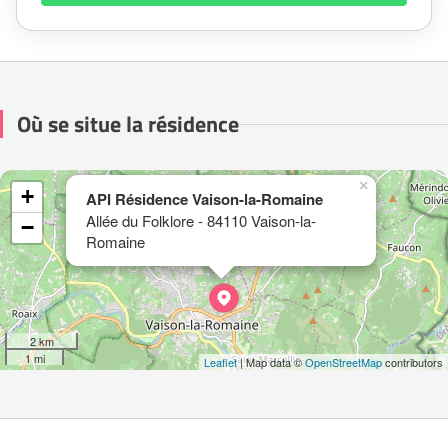
Où se situe la résidence
×
+
API Résidence Vaison-la-Romaine
Allée du Folklore - 84110 Vaison-la-
−
Romaine
2 km
1 mi
Leaflet
| Map data ©
OpenStreetMap
contributors