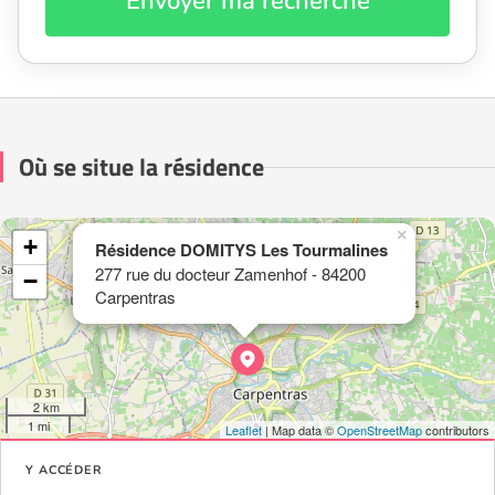
Envoyer ma recherche
Où se situe la résidence
×
+
Résidence DOMITYS Les Tourmalines
277 rue du docteur Zamenhof - 84200
−
Carpentras
2 km
1 mi
Leaflet
| Map data ©
OpenStreetMap
contributors
Y ACCÉDER