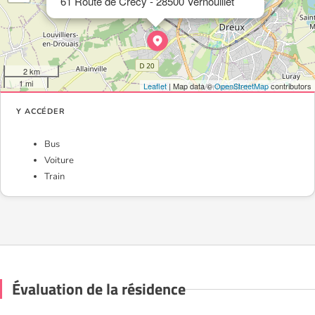
61 Route de Crecy - 28500 Vernouillet
2 km
1 mi
Leaflet
| Map data ©
OpenStreetMap
contributors
Y ACCÉDER
Bus
Voiture
Train
Évaluation de la résidence