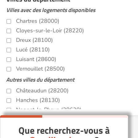
Villes avec des logements disponibles
Chartres (28000)
Cloyes-sur-le-Loir (28220)
Dreux (28100)
Lucé (28110)
Luisant (28600)
Vernouillet (28500)
Autres villes du département
Châteaudun (28200)
Hanches (28130)
Nogent-le-Phaye (28630)
Nogent-le-Rotrou (28400)
Que recherchez-vous à
Saint-Lubin-des-Joncherets (28350)