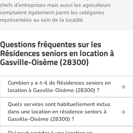
chefs d'entreprises mais aussi les agriculteurs
comptaient également parmi les catégories
représentées au sein de la localité.
Questions fréquentes sur les
Résidences seniors en location à
Gasville-Oisème (28300)
Combien y a-t-il de Résidences seniors en
location à Gasville-Oisème (28300) ?
Sur le site Logement-seniors.com, on recense
actuellement 1 Résidences seniors en location à
Quels services sont habituellement inclus
Gasville-Oisème (28300).
dans une location en résidence seniors à
Gasville-Oisème (28300) ?
En location à Gasville-Oisème (28300), la résidence
seniors inclut généralement : l’entretien des espaces