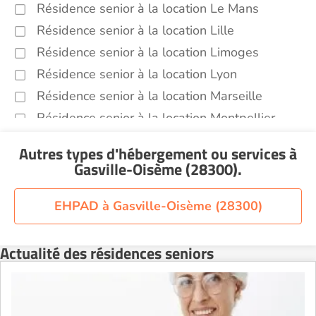
Résidence senior à la location Le Mans
Résidence senior à la location Lille
Résidence senior à la location Limoges
Résidence senior à la location Lyon
Résidence senior à la location Marseille
Résidence senior à la location Montpellier
Résidence senior à la location Montélimar
Autres types d'hébergement ou services
à
Résidence senior à la location Nantes
Gasville-Oisème (28300)
.
Résidence senior à la location Nîmes
Résidence senior à la location Orléans
EHPAD à Gasville-Oisème (28300)
Résidence senior à la location Perpignan
Résidence senior à la location Reims
Actualité des résidences seniors
Résidence senior à la location Rennes
Résidence senior à la location Strasbourg
Résidence senior à la location Toulouse