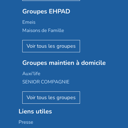
Ovelia
Groupes EHPAD
Mobicap
Domusvi
Emeis
Happy Senior
Maisons de Famille
Espace et vie
Korian
Aquarelia
Emera
Nexity edenea
Colisée
Les jardins d'Arcadie
Groupes maintien à domicile
Groupe SOS
Occitalia
Le Noble Âge
Auxi'life
Appartseniors
Almage
SENIOR COMPAGNIE
Villa beausoleil
Pavonis santé
AGE D'OR Services
Reseda
Résidalya
Stella management
Groupe aplus
Liens utiles
Les villages d'or
Sérénys
Presse