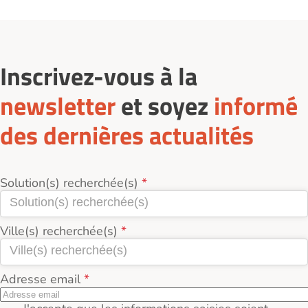
https://www.logement-seniors.com/residences-
seniors-2-1-2-1/gasville-oiseme-28300/
: filtrez par
tarif, type de logement, localisation. Demandez-un
rendez-vous, visitez plusieurs résidences et
comparez les prestations, l’environnement et le tarif
Inscrivez-vous à la
réel (loyer + services + charges incluses).
newsletter
et soyez
informé
des dernières actualités
Solution(s) recherchée(s)
Ville(s) recherchée(s)
Adresse email