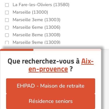
La Fare-les-Oliviers (13580)
Marseille (13000)
Marseille 3eme (13003)
Marseille 6eme (13006)
Marseille 8eme (13008)
Marseille 9eme (13009)
Saint-Martin-de-Crau (13310)
Salon-de-Provence (13300)
Que recherchez-vous à
Aix-
Vitrolles (13127)
en-provence
?
Autres villes du département
Barbentane (13570)
EHPAD - Maison de retraite
Belcodène (13720)
Cassis (13260)
Résidence seniors
Eyragues (13630)