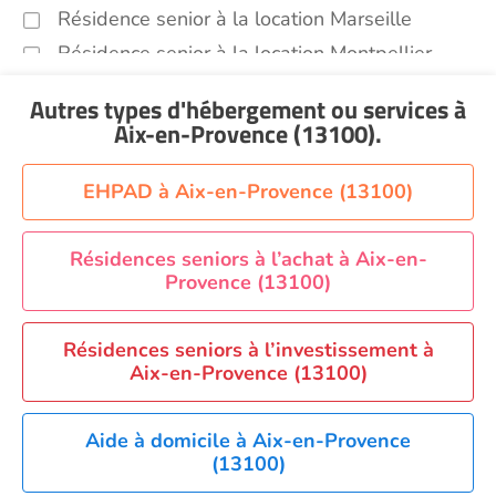
Résidence senior à la location Marseille
Résidence senior à la location Montpellier
Résidence senior à la location Montélimar
Autres types d'hébergement ou services
à
Résidence senior à la location Nantes
Aix-en-Provence (13100)
.
Résidence senior à la location Nîmes
Résidence senior à la location Orléans
EHPAD à Aix-en-Provence (13100)
Résidence senior à la location Perpignan
Résidence senior à la location Reims
Résidences seniors à l’achat à Aix-en-
Provence (13100)
Résidence senior à la location Rennes
Résidence senior à la location Strasbourg
Résidences seniors à l’investissement à
Résidence senior à la location Toulouse
Aix-en-Provence (13100)
Recherche par ville
Aide à domicile à Aix-en-Provence
(13100)