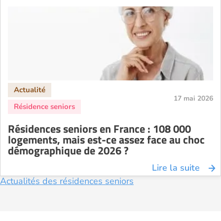
Résidence senior à la location Nantes
Résidence senior à la location Nîmes
Résidence senior à la location Orléans
Résidence senior à la location Perpignan
Résidence senior à la location Reims
Résidence senior à la location Rennes
17 mai 2026
Résidence senior à la location Strasbourg
Résidence senior à la location Toulouse
Résidences seniors en France : 108 000
Recherche par ville
logements, mais est-ce assez face au choc
démographique de 2026 ?
Lire la suite
Actualités des résidences seniors