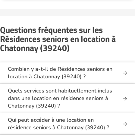
Questions fréquentes sur les
Résidences seniors en location à
Chatonnay (39240)
Combien y a-t-il de Résidences seniors en
location à Chatonnay (39240) ?
Sur le site Logement-seniors.com, on recense
actuellement 1 Résidences seniors en location à
Quels services sont habituellement inclus
Chatonnay (39240).
dans une location en résidence seniors à
Chatonnay (39240) ?
En location à Chatonnay (39240), la résidence
seniors inclut généralement : l’entretien des espaces
Qui peut accéder à une location en
communs, l’accès à des activités, la présence d’un
résidence seniors à Chatonnay (39240) ?
accueil / surveillance, la restauration ou service
La location en résidence seniors à Chatonnay