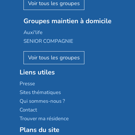
Aquarelia
Emera
Nexity edenea
Colisée
Les jardins d'Arcadie
Groupes maintien à domicile
Groupe SOS
Occitalia
Le Noble Âge
Auxi'life
Appartseniors
Almage
SENIOR COMPAGNIE
Villa beausoleil
Pavonis santé
AGE D'OR Services
Reseda
Résidalya
Stella management
Groupe aplus
Liens utiles
Les villages d'or
Sérénys
Presse
Résidences services Villa Médicis
Sites thématiques
Qui sommes-nous ?
Contact
Trouver ma résidence
Plans du site