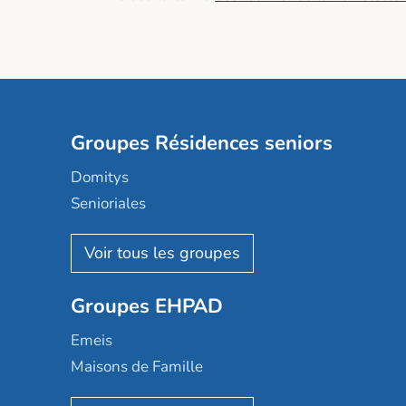
Groupes Résidences seniors
Domitys
Senioriales
Nohée
Les Résidentiels
Ovelia
Groupes EHPAD
Mobicap
Domusvi
Emeis
Happy Senior
Maisons de Famille
Espace et vie
Korian