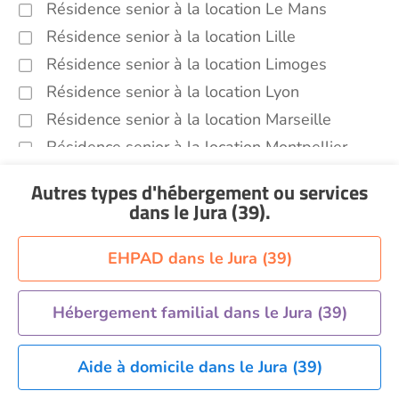
Résidence senior à la location Le Mans
Résidence senior à la location Lille
Résidence senior à la location Limoges
Résidence senior à la location Lyon
Résidence senior à la location Marseille
Résidence senior à la location Montpellier
Résidence senior à la location Montélimar
Autres types d'hébergement ou services
Résidence senior à la location Nantes
dans le Jura (39)
.
Résidence senior à la location Nîmes
Résidence senior à la location Orléans
EHPAD dans le Jura (39)
Résidence senior à la location Perpignan
Résidence senior à la location Reims
Hébergement familial dans le Jura (39)
Résidence senior à la location Rennes
Aide à domicile dans le Jura (39)
Résidence senior à la location Strasbourg
Résidence senior à la location Toulouse