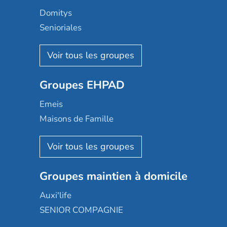
Domitys
Senioriales
Nohée
Les Résidentiels
Ovelia
Groupes EHPAD
Mobicap
Domusvi
Emeis
Happy Senior
Maisons de Famille
Espace et vie
Korian
Aquarelia
Emera
Nexity edenea
Colisée
Les jardins d'Arcadie
Groupes maintien à domicile
Groupe SOS
Occitalia
Le Noble Âge
Auxi'life
Appartseniors
Almage
SENIOR COMPAGNIE
Villa beausoleil
Pavonis santé
AGE D'OR Services