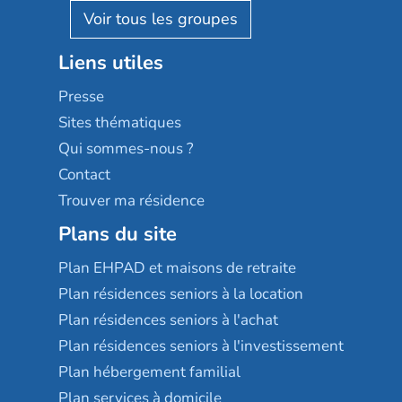
Reseda
Résidalya
Stella management
Groupe aplus
Liens utiles
Les villages d'or
Sérénys
Presse
Résidences services Villa Médicis
Sites thématiques
Qui sommes-nous ?
Contact
Trouver ma résidence
Plans du site
Plan EHPAD et maisons de retraite
Plan résidences seniors à la location
Plan résidences seniors à l'achat
Plan résidences seniors à l'investissement
Plan hébergement familial
Plan services à domicile