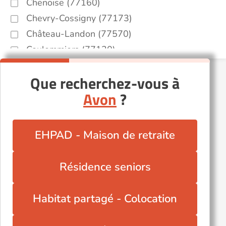
Chenoise (77160)
Chevry-Cossigny (77173)
Château-Landon (77570)
Coulommiers (77120)
La Ferté-Gaucher (77320)
Que recherchez-vous à
Lagny-sur-Marne (77400)
Avon
?
Livry-sur-Seine (77000)
Meaux (77100)
Melun (77000)
EHPAD - Maison de retraite
Montereau-Fault-Yonne (77130)
Nangis (77370)
Résidence seniors
Nemours (77140)
Noisiel (77186)
Habitat partagé - Colocation
Ozoir-la-Ferrière (77330)
Torcy (77200)