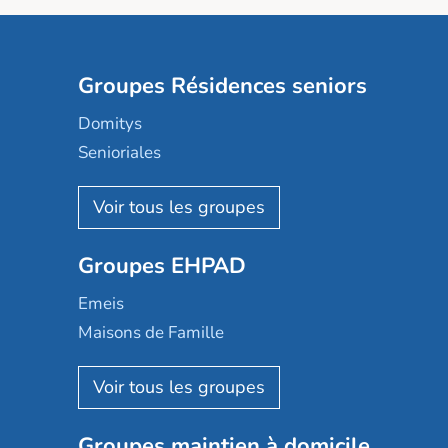
Groupes Résidences seniors
Domitys
Senioriales
Nohée
Les Résidentiels
Ovelia
Groupes EHPAD
Mobicap
Domusvi
Emeis
Happy Senior
Maisons de Famille
Espace et vie
Korian
Aquarelia
Emera
Nexity edenea
Colisée
Les jardins d'Arcadie
Groupes maintien à domicile