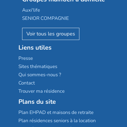
Groupe SOS
Occitalia
Le Noble Âge
Auxi'life
Appartseniors
Almage
SENIOR COMPAGNIE
Villa beausoleil
Pavonis santé
AGE D'OR Services
Reseda
Résidalya
Stella management
Groupe aplus
Liens utiles
Les villages d'or
Sérénys
Presse
Résidences services Villa Médicis
Sites thématiques
Qui sommes-nous ?
Contact
Trouver ma résidence
Plans du site
Plan EHPAD et maisons de retraite
Plan résidences seniors à la location