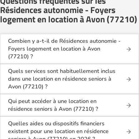
Questions fréquentes sur les
Résidences autonomie - Foyers
logement en location à Avon (77210)
Combien y a-t-il de Résidences autonomie -
Foyers logement en location à Avon
(77210) ?
Sur le site Logement-seniors.com, on recense
actuellement 1 Résidences autonomie - Foyers
Quels services sont habituellement inclus
logement en location à Avon (77210).
dans une location en résidence seniors à
Avon (77210) ?
En location à Avon (77210), la résidence seniors
inclut généralement : l’entretien des espaces
Qui peut accéder à une location en
communs, l’accès à des activités, la présence d’un
résidence seniors à Avon (77210) ?
accueil / surveillance, la restauration ou service
La location en résidence seniors à Avon (77210)
repas optionnel. Certains services sont optionnels et
s’adresse aux personnes autonomes souhaitant un
Quelles aides ou dispositifs financiers
peuvent faire monter le tarif.
logement adapté, sécurisé et convivial. Il est
existent pour une location en résidence
conseillé d’avoir environ 60 ans ou plus, bien que