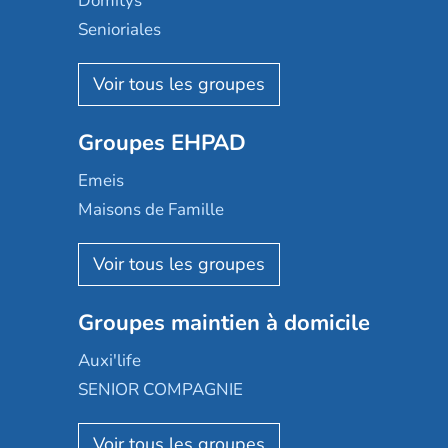
Domitys
Senioriales
Nohée
Les Résidentiels
Ovelia
Groupes EHPAD
Mobicap
Domusvi
Emeis
Happy Senior
Maisons de Famille
Espace et vie
Korian
Aquarelia
Emera
Nexity edenea
Colisée
Les jardins d'Arcadie
Groupes maintien à domicile
Groupe SOS
Occitalia
Le Noble Âge
Auxi'life
Appartseniors
Almage
SENIOR COMPAGNIE
Villa beausoleil
Pavonis santé
AGE D'OR Services
Reseda
Résidalya