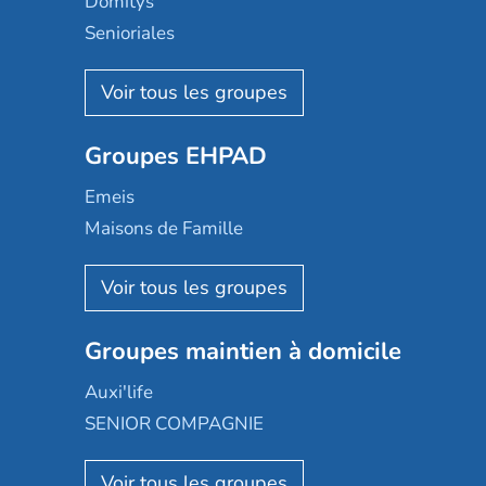
Domitys
Senioriales
Nohée
Les Résidentiels
Ovelia
Groupes EHPAD
Mobicap
Domusvi
Emeis
Happy Senior
Maisons de Famille
Espace et vie
Korian
Aquarelia
Emera
Nexity edenea
Colisée
Les jardins d'Arcadie
Groupes maintien à domicile
Groupe SOS
Occitalia
Le Noble Âge
Auxi'life
Appartseniors
Almage
SENIOR COMPAGNIE
Villa beausoleil
Pavonis santé
AGE D'OR Services
Reseda
Résidalya