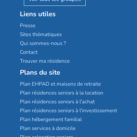
Stella management
Groupe aplus
Liens utiles
Les villages d'or
Sérénys
Presse
Résidences services Villa Médicis
Sites thématiques
Qui sommes-nous ?
Contact
Trouver ma résidence
Plans du site
Plan EHPAD et maisons de retraite
Plan résidences seniors à la location
Plan résidences seniors à l'achat
Plan résidences seniors à l'investissement
Plan hébergement familial
Plan services à domicile