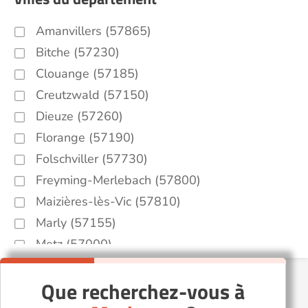
Amanvillers (57865)
Bitche (57230)
Clouange (57185)
Creutzwald (57150)
Dieuze (57260)
Florange (57190)
Folschviller (57730)
Freyming-Merlebach (57800)
Maizières-lès-Vic (57810)
Marly (57155)
Metz (57000)
Mondelange (57300)
Que recherchez-vous à
Montigny-lès-Metz (57950)