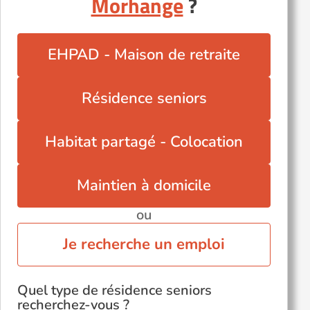
Morhange
?
Nilvange (57240)
Rombas (57120)
Sarrebourg (57400)
EHPAD - Maison de retraite
Sarreguemines (57200)
Terville (57180)
Résidence seniors
Thionville (57100)
Yutz (57970)
Habitat partagé - Colocation
Maintien à domicile
ou
Je recherche un emploi
Quel type de résidence seniors
recherchez-vous ?