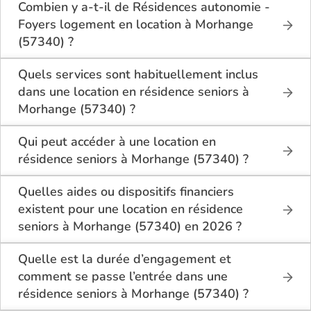
Combien y a-t-il de Résidences autonomie -
Foyers logement en location à Morhange
(57340) ?
Sur le site Logement-seniors.com, on recense
actuellement 1 Résidences autonomie - Foyers
Quels services sont habituellement inclus
logement en location à Morhange (57340).
dans une location en résidence seniors à
Morhange (57340) ?
En location à Morhange (57340), la résidence
seniors inclut généralement : l’entretien des espaces
Qui peut accéder à une location en
communs, l’accès à des activités, la présence d’un
résidence seniors à Morhange (57340) ?
accueil / surveillance, la restauration ou service
La location en résidence seniors à Morhange
repas optionnel. Certains services sont optionnels et
(57340) s’adresse aux personnes autonomes
Quelles aides ou dispositifs financiers
peuvent faire monter le tarif.
souhaitant un logement adapté, sécurisé et
existent pour une location en résidence
convivial. Il est conseillé d’avoir environ 60 ans ou
seniors à Morhange (57340) en 2026 ?
plus, bien que chaque résidence fixe ses conditions.
Selon les revenus et la situation, il est possible à
Des prestations complémentaires peuvent être
Morhange (57340) de bénéficier d’aides telles que :
Quelle est la durée d’engagement et
proposées pour un accompagnement léger.
l’APL (allocation personnalisée au logement), ou
comment se passe l’entrée dans une
selon le dispositif local, des aides communales
résidence seniors à Morhange (57340) ?
départementales. Il est conseillé de bien se
L’entrée dans une résidence seniors à Morhange