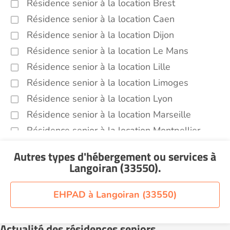
Résidence senior à la location Brest
Résidence senior à la location Caen
Résidence senior à la location Dijon
Résidence senior à la location Le Mans
Résidence senior à la location Lille
Résidence senior à la location Limoges
Résidence senior à la location Lyon
Résidence senior à la location Marseille
Résidence senior à la location Montpellier
Résidence senior à la location Montélimar
Autres types d'hébergement ou services
à
Résidence senior à la location Nantes
Langoiran (33550)
.
Résidence senior à la location Nîmes
Résidence senior à la location Orléans
EHPAD à Langoiran (33550)
Résidence senior à la location Perpignan
Résidence senior à la location Reims
Actualité des résidences seniors