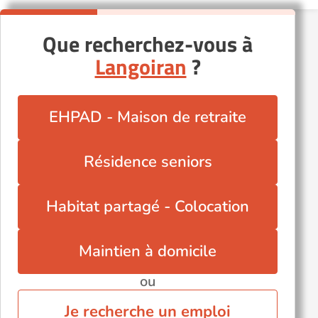
Libourne (33500)
Mérignac (33700)
Que recherchez-vous à
Saint-Aubin-de-Médoc (33160)
Langoiran
?
Soulac-sur-Mer (33780)
Autres villes du département
EHPAD - Maison de retraite
Arcachon (33120)
Blaye (33390)
Résidence seniors
Lormont (33310)
Parempuyre (33290)
Habitat partagé - Colocation
Pauillac (33250)
Talence (33400)
Maintien à domicile
ou
Je recherche un emploi