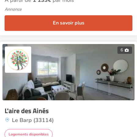
À partir de
1 133€
par mois
Annonce
En savoir plus
6
L'aire des Ainés
Le Barp (33114)
Logements disponibles