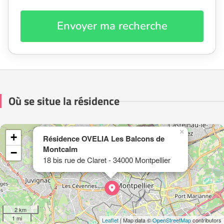
Envoyer ma recherche
Où se situe la résidence
×
+
Résidence OVELIA Les Balcons de
Montcalm
−
18 bis rue de Claret - 34000 Montpellier
2 km
1 mi
Leaflet
| Map data ©
OpenStreetMap
contributors