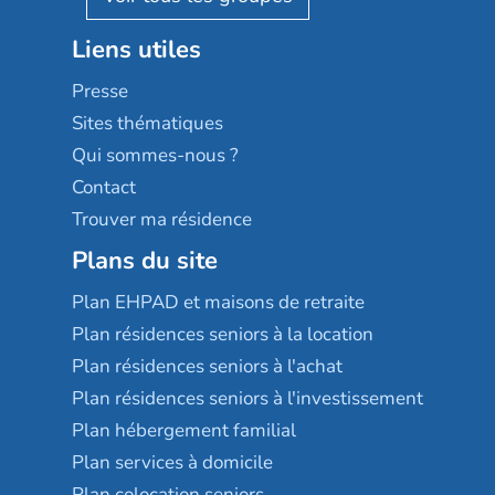
Stella management
Groupe aplus
Liens utiles
Les villages d'or
Sérénys
Presse
Résidences services Villa Médicis
Sites thématiques
Qui sommes-nous ?
Contact
Trouver ma résidence
Plans du site
Plan EHPAD et maisons de retraite
Plan résidences seniors à la location
Plan résidences seniors à l'achat
Plan résidences seniors à l'investissement
Plan hébergement familial
Plan services à domicile
Plan colocation seniors