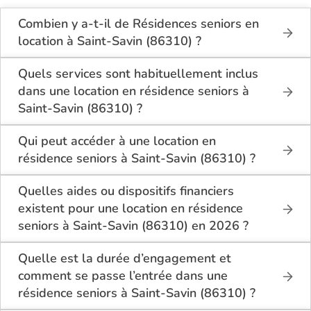
Combien y a-t-il de Résidences seniors en
location à Saint-Savin (86310) ?
Sur le site Logement-seniors.com, on recense
actuellement 1 Résidences seniors en location à
Quels services sont habituellement inclus
Saint-Savin (86310).
dans une location en résidence seniors à
Saint-Savin (86310) ?
En location à Saint-Savin (86310), la résidence
seniors inclut généralement : l’entretien des espaces
Qui peut accéder à une location en
communs, l’accès à des activités, la présence d’un
résidence seniors à Saint-Savin (86310) ?
accueil / surveillance, la restauration ou service
La location en résidence seniors à Saint-Savin
repas optionnel. Certains services sont optionnels et
(86310) s’adresse aux personnes autonomes
Quelles aides ou dispositifs financiers
peuvent faire monter le tarif.
souhaitant un logement adapté, sécurisé et
existent pour une location en résidence
convivial. Il est conseillé d’avoir environ 60 ans ou
seniors à Saint-Savin (86310) en 2026 ?
plus, bien que chaque résidence fixe ses conditions.
Selon les revenus et la situation, il est possible à
Des prestations complémentaires peuvent être
Saint-Savin (86310) de bénéficier d’aides telles que
Quelle est la durée d’engagement et
proposées pour un accompagnement léger.
: l’APL (allocation personnalisée au logement), ou
comment se passe l’entrée dans une
selon le dispositif local, des aides communales
résidence seniors à Saint-Savin (86310) ?
départementales. Il est conseillé de bien se
L’entrée dans une résidence seniors à Saint-Savin