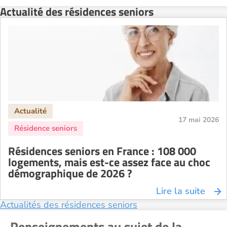
Actualité des résidences seniors
Résidence senior à la location Montélimar
Résidence senior à la location Nantes
Résidence senior à la location Nîmes
Résidence senior à la location Orléans
Résidence senior à la location Perpignan
Résidence senior à la location Reims
Résidence senior à la location Rennes
17 mai 2026
Résidence senior à la location Strasbourg
Résidence senior à la location Toulouse
Résidences seniors en France : 108 000
Recherche par ville
logements, mais est-ce assez face au choc
démographique de 2026 ?
Lire la suite
Actualités des résidences seniors
Renseignements au sujet de la