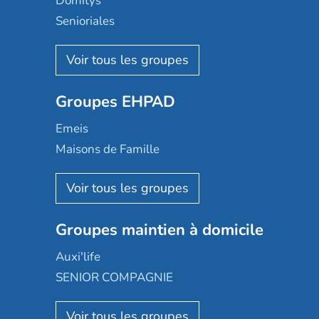
Domitys
Senioriales
Nohée
Les Résidentiels
Ovelia
Groupes EHPAD
Mobicap
Domusvi
Emeis
Happy Senior
Maisons de Famille
Espace et vie
Korian
Aquarelia
Emera
Nexity edenea
Colisée
Les jardins d'Arcadie
Groupes maintien à domicile
Groupe SOS
Occitalia
Le Noble Âge
Auxi'life
Appartseniors
Almage
SENIOR COMPAGNIE
Villa beausoleil
Pavonis santé
AGE D'OR Services
Reseda
Résidalya