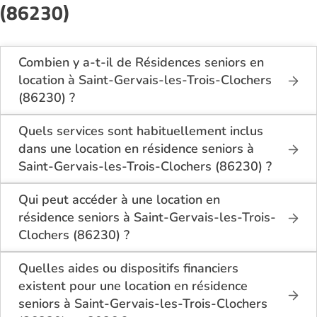
(86230)
Combien y a-t-il de Résidences seniors en
location à Saint-Gervais-les-Trois-Clochers
(86230) ?
Sur le site Logement-seniors.com, on recense
actuellement 1 Résidences seniors en location à
Quels services sont habituellement inclus
Saint-Gervais-les-Trois-Clochers (86230).
dans une location en résidence seniors à
Saint-Gervais-les-Trois-Clochers (86230) ?
En location à Saint-Gervais-les-Trois-Clochers
(86230), la résidence seniors inclut généralement :
Qui peut accéder à une location en
l’entretien des espaces communs, l’accès à des
résidence seniors à Saint-Gervais-les-Trois-
activités, la présence d’un accueil / surveillance, la
Clochers (86230) ?
restauration ou service repas optionnel. Certains
La location en résidence seniors à Saint-Gervais-
services sont optionnels et peuvent faire monter le
les-Trois-Clochers (86230) s’adresse aux personnes
Quelles aides ou dispositifs financiers
tarif.
autonomes souhaitant un logement adapté, sécurisé
existent pour une location en résidence
et convivial. Il est conseillé d’avoir environ 60 ans ou
seniors à Saint-Gervais-les-Trois-Clochers
plus, bien que chaque résidence fixe ses conditions.