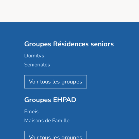
Groupes Résidences seniors
Domitys
Senioriales
Nohée
Les Résidentiels
Ovelia
Groupes EHPAD
Mobicap
Domusvi
Emeis
Happy Senior
Maisons de Famille
Espace et vie
Korian
Aquarelia
Emera