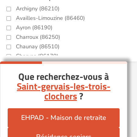
Archigny (86210)
Availles-Limouzine (86460)
Ayron (86190)
Charroux (86250)
Chaunay (86510)
Cherves (86170)
Dangé-Saint-Romain (86220)
Que recherchez-vous à
Fontaine-le-Comte (86240)
Saint-gervais-les-trois-
Lencloître (86140)
clochers
?
Loudun (86200)
Lusignan (86600)
Lussac-les-Châteaux (86320)
EHPAD - Maison de retraite
Montmorillon (86500)
Saint-Benoît (86280)