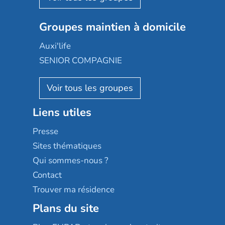
Nexity edenea
Colisée
Les jardins d'Arcadie
Groupes maintien à domicile
Groupe SOS
Occitalia
Le Noble Âge
Auxi'life
Appartseniors
Almage
SENIOR COMPAGNIE
Villa beausoleil
Pavonis santé
AGE D'OR Services
Reseda
Résidalya
Stella management
Groupe aplus
Liens utiles
Les villages d'or
Sérénys
Presse
Résidences services Villa Médicis
Sites thématiques
Qui sommes-nous ?
Contact
Trouver ma résidence
Plans du site