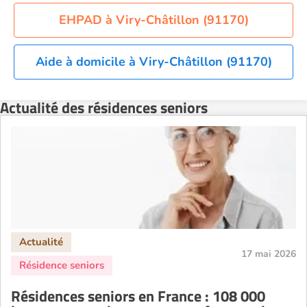
Résidence senior à la location Orléans
EHPAD à Viry-Châtillon (91170)
Résidence senior à la location Perpignan
Aide à domicile à Viry-Châtillon (91170)
Résidence senior à la location Reims
Résidence senior à la location Rennes
Actualité des résidences seniors
Résidence senior à la location Strasbourg
Résidence senior à la location Toulouse
Recherche par ville
17 mai 2026
Résidences seniors en France : 108 000