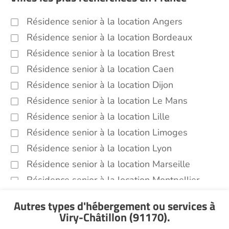
Résidence senior à la location Angers
Résidence senior à la location Bordeaux
Résidence senior à la location Brest
Résidence senior à la location Caen
Résidence senior à la location Dijon
Résidence senior à la location Le Mans
Résidence senior à la location Lille
Résidence senior à la location Limoges
Résidence senior à la location Lyon
Résidence senior à la location Marseille
Résidence senior à la location Montpellier
Résidence senior à la location Montélimar
Autres types d'hébergement ou services
à
Résidence senior à la location Nantes
Viry-Châtillon (91170)
.
Résidence senior à la location Nîmes