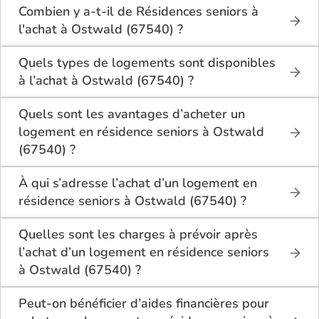
Combien y a-t-il de Résidences seniors à
l'achat à Ostwald (67540) ?
Sur le site Logement-seniors.com, on recense
actuellement 1 Résidences seniors à l'achat à
Quels types de logements sont disponibles
Ostwald (67540).
à l’achat à Ostwald (67540) ?
Les résidences seniors à Ostwald (67540)
Quels sont les avantages d’acheter un
proposent en général des appartements T1, T2 ou
logement en résidence seniors à Ostwald
T3, conçus pour le confort et la sécurité des seniors.
(67540) ?
Les logements disposent d’une cuisine équipée,
Acheter en résidence seniors à Ostwald (67540)
d’une salle de bain adaptée et parfois d’un balcon
présente plusieurs avantages :
À qui s’adresse l’achat d’un logement en
ou jardin privatif.
résidence seniors à Ostwald (67540) ?
Plusieurs résidences offrent également des espaces
Un logement sécurisé et adapté au
L’achat en résidence seniors à Ostwald (67540)
communs partagés (restaurant, bibliothèque, salle
vieillissement,
Quelles sont les charges à prévoir après
s’adresse aux personnes âgées autonomes qui
d’activités, etc.).
Un environnement social stimulant avec des
l’achat d’un logement en résidence seniors
souhaitent vivre dans un environnement confortable
activités quotidiennes,
à Ostwald (67540) ?
et sécurisé, sans les contraintes d’un logement
La possibilité de conserver son autonomie tout
Après l’achat, les résidents doivent s’acquitter de
traditionnel.
en bénéficiant de services à la carte,
Peut-on bénéficier d’aides financières pour
charges mensuelles couvrant les services collectifs :
Il s’adresse aussi aux investisseurs cherchant à
Une valorisation patrimoniale intéressante