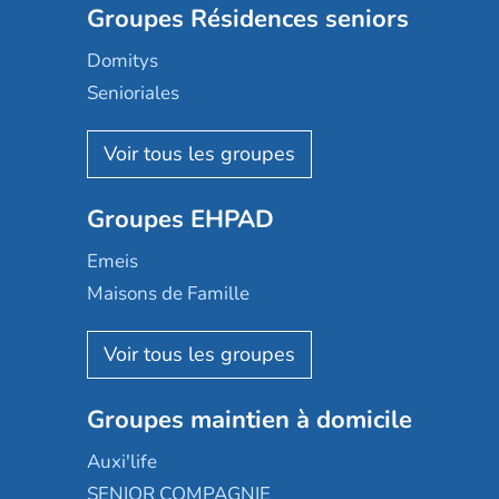
Groupes Résidences seniors
Domitys
Senioriales
Nohée
Les Résidentiels
Ovelia
Groupes EHPAD
Mobicap
Domusvi
Emeis
Happy Senior
Maisons de Famille
Espace et vie
Korian
Aquarelia
Emera
Nexity edenea
Colisée
Les jardins d'Arcadie
Groupes maintien à domicile
Groupe SOS
Occitalia
Le Noble Âge
Auxi'life
Appartseniors
Almage
SENIOR COMPAGNIE