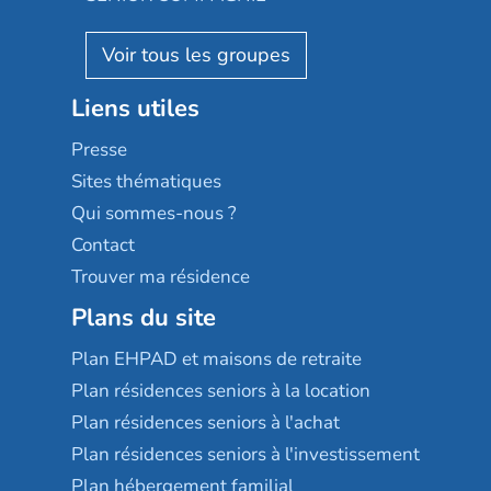
Villa beausoleil
Pavonis santé
AGE D'OR Services
Reseda
Résidalya
Stella management
Groupe aplus
Liens utiles
Les villages d'or
Sérénys
Presse
Résidences services Villa Médicis
Sites thématiques
Qui sommes-nous ?
Contact
Trouver ma résidence
Plans du site
Plan EHPAD et maisons de retraite
Plan résidences seniors à la location
Plan résidences seniors à l'achat
Plan résidences seniors à l'investissement
Plan hébergement familial