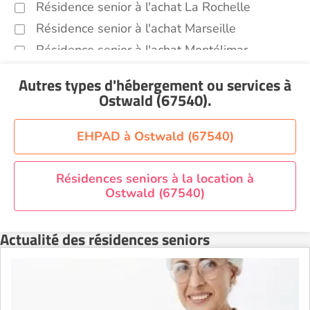
Résidence senior à l'achat La Rochelle
Résidence senior à l'achat Marseille
Résidence senior à l'achat Montélimar
Résidence senior à l'achat Perpignan
Autres types d'hébergement ou services
à
Résidence senior à l'achat Saint-Etienne
Ostwald (67540)
.
Résidence senior à l'achat Sainte-Marie
Recherche par ville
EHPAD à Ostwald (67540)
Résidences seniors à la location à
Ostwald (67540)
Actualité des résidences seniors