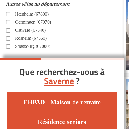
Autres villes du département
Hœnheim (67800)
Oermingen (67970)
Ostwald (67540)
Rosheim (67560)
Strasbourg (67000)
Que recherchez-vous à
Saverne
?
EHPAD - Maison de retraite
Résidence seniors