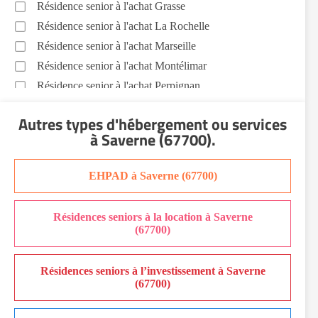
Résidence senior à l'achat Grasse
Résidence senior à l'achat La Rochelle
Résidence senior à l'achat Marseille
Résidence senior à l'achat Montélimar
Résidence senior à l'achat Perpignan
Résidence senior à l'achat Saint-Etienne
Autres types d'hébergement ou services
Résidence senior à l'achat Sainte-Marie
à Saverne (67700)
.
Recherche par ville
EHPAD à Saverne (67700)
Résidences seniors à la location à Saverne
(67700)
Résidences seniors à l’investissement à Saverne
(67700)