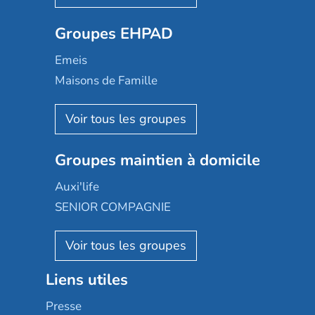
Ovelia
Groupes EHPAD
Mobicap
Domusvi
Emeis
Happy Senior
Maisons de Famille
Espace et vie
Korian
Aquarelia
Emera
Nexity edenea
Colisée
Les jardins d'Arcadie
Groupes maintien à domicile
Groupe SOS
Occitalia
Le Noble Âge
Auxi'life
Appartseniors
Almage
SENIOR COMPAGNIE
Villa beausoleil
Pavonis santé
AGE D'OR Services
Reseda
Résidalya
Stella management
Groupe aplus
Liens utiles
Les villages d'or
Sérénys
Presse