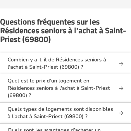
Questions fréquentes sur les
Résidences seniors à l'achat à Saint-
Priest (69800)
Combien y a-t-il de Résidences seniors à
l'achat à Saint-Priest (69800) ?
Sur le site Logement-seniors.com, on recense
actuellement 1 Résidences seniors à l'achat à Saint-
Quel est le prix d'un logement en
Priest (69800).
Résidences seniors à l'achat à Saint-Priest
(69800) ?
Le tarif minimum d'un logement en Résidences
seniors à l'achat à Saint-Priest (69800) est de 118
Quels types de logements sont disponibles
000€.
à l’achat à Saint-Priest (69800) ?
Les résidences seniors à Saint-Priest (69800)
Quels sont les avantages d’acheter un