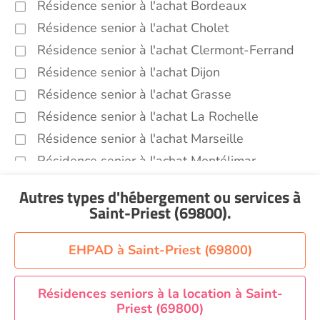
Résidence senior à l'achat Bordeaux
Résidence senior à l'achat Cholet
Résidence senior à l'achat Clermont-Ferrand
Résidence senior à l'achat Dijon
Résidence senior à l'achat Grasse
Résidence senior à l'achat La Rochelle
Résidence senior à l'achat Marseille
Résidence senior à l'achat Montélimar
Résidence senior à l'achat Perpignan
Autres types d'hébergement ou services
à
Résidence senior à l'achat Saint-Etienne
Saint-Priest (69800)
.
Résidence senior à l'achat Sainte-Marie
Recherche par ville
EHPAD à Saint-Priest (69800)
Résidences seniors à la location à Saint-
Priest (69800)