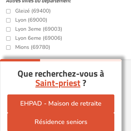
Autres villes du département
Gleizé (69400)
Lyon (69000)
Lyon 3eme (69003)
Lyon 6eme (69006)
Mions (69780)
Que recherchez-vous à
Saint-priest
?
EHPAD - Maison de retraite
Résidence seniors