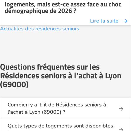
logements, mais est-ce assez face au choc
démographique de 2026 ?
Lire la suite
Actualités des résidences seniors
Questions fréquentes sur les
Résidences seniors à l'achat à Lyon
(69000)
Combien y a-t-il de Résidences seniors à
l'achat à Lyon (69000) ?
Sur le site Logement-seniors.com, on recense
actuellement 1 Résidences seniors à l'achat à Lyon
Quels types de logements sont disponibles