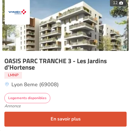
12
OASIS PARC TRANCHE 3 - Les Jardins
d'Hortense
LMNP
Lyon 8eme (69008)
Logements disponibles
Annonce
En savoir plus