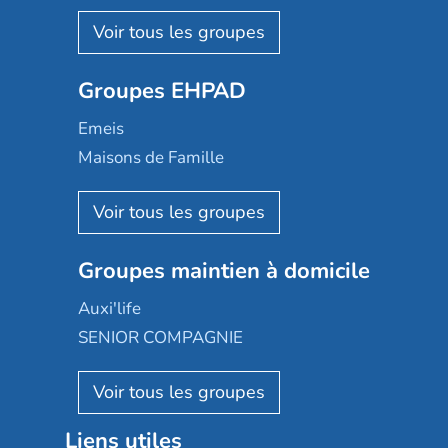
Nohée
Les Résidentiels
Ovelia
Groupes EHPAD
Mobicap
Domusvi
Emeis
Happy Senior
Maisons de Famille
Espace et vie
Korian
Aquarelia
Emera
Nexity edenea
Colisée
Les jardins d'Arcadie
Groupes maintien à domicile
Groupe SOS
Occitalia
Le Noble Âge
Auxi'life
Appartseniors
Almage
SENIOR COMPAGNIE
Villa beausoleil
Pavonis santé
AGE D'OR Services
Reseda
Résidalya
Stella management
Groupe aplus
Liens utiles
Les villages d'or