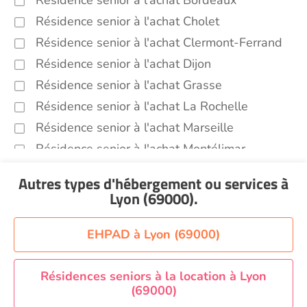
Résidence senior à l'achat Bordeaux
Résidence senior à l'achat Cholet
Résidence senior à l'achat Clermont-Ferrand
Résidence senior à l'achat Dijon
Résidence senior à l'achat Grasse
Résidence senior à l'achat La Rochelle
Résidence senior à l'achat Marseille
Résidence senior à l'achat Montélimar
Résidence senior à l'achat Perpignan
Autres types d'hébergement ou services
à
Résidence senior à l'achat Saint-Etienne
Lyon (69000)
.
Résidence senior à l'achat Sainte-Marie
Recherche par ville
EHPAD à Lyon (69000)
Résidences seniors à la location à Lyon
(69000)