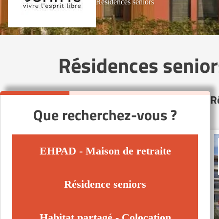
Résidences seniors
Résidences senior
R
Que recherchez-vous ?
EHPAD - Maison de retraite
Résidence seniors
Habitat partagé - Colocation