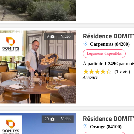
Résidence DOMITY
9
Vidéo
Carpentras (84200)
Logements disponibles
À partir de
1 249€
par moi
(1 avis)
Annonce
Résidence DOMITYS
20
Vidéo
Orange (84100)