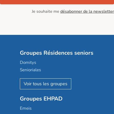
Je souhaite me
désabonner de la newsletter
Groupes Résidences seniors
Domitys
Senioriales
Nohée
Les Résidentiels
Ovelia
Groupes EHPAD
Mobicap
Domusvi
Emeis