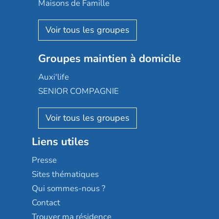
Happy Senior
Maisons de Famille
Espace et vie
Korian
Aquarelia
Emera
Nexity edenea
Colisée
Les jardins d'Arcadie
Groupes maintien à domicile
Groupe SOS
Occitalia
Le Noble Âge
Auxi'life
Appartseniors
Almage
SENIOR COMPAGNIE
Villa beausoleil
Pavonis santé
AGE D'OR Services
Reseda
Résidalya
Stella management
Groupe aplus
Liens utiles
Les villages d'or
Sérénys
Presse
Résidences services Villa Médicis
Sites thématiques
Qui sommes-nous ?
Contact
Trouver ma résidence