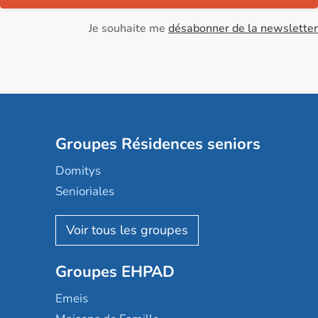
Je souhaite me
désabonner de la newsletter
Groupes Résidences seniors
Domitys
Senioriales
Nohée
Les Résidentiels
Ovelia
Groupes EHPAD
Mobicap
Domusvi
Emeis
Happy Senior