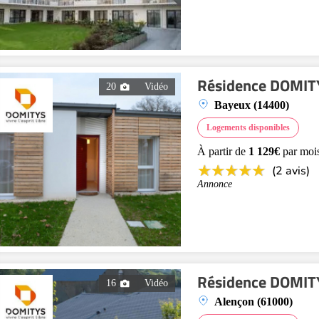
Résidence DOMITY
20
Vidéo
Bayeux (14400)
Logements disponibles
À partir de
1 129€
par moi
(2 avis)
Annonce
Résidence DOMITYS
16
Vidéo
Alençon (61000)