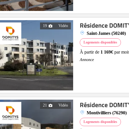
Résidence DOMITY
19
Vidéo
Saint-James (50240)
Logements disponibles
À partir de
1 169€
par moi
Annonce
Résidence DOMITY
21
Vidéo
Montivilliers (76290)
Logements disponibles