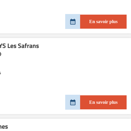
En savoir plus
S Les Safrans
)
s
En savoir plus
nes