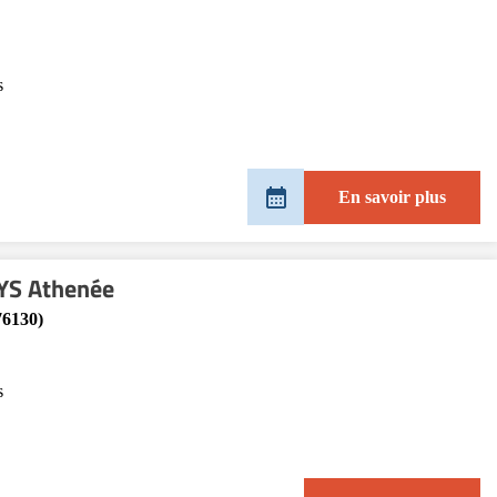
s
En savoir plus
YS Athenée
76130)
s