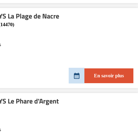
S La Plage de Nacre
(14470)
s
En savoir plus
S Le Phare d'Argent
s