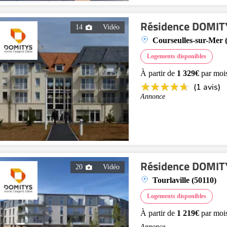
Résidence DOMITY
14
Vidéo
Courseulles-sur-Mer 
Logements disponibles
À partir de
1 329€
par moi
(1 avis)
Annonce
Résidence DOMITY
20
Vidéo
Tourlaville (50110)
Logements disponibles
À partir de
1 219€
par moi
Annonce