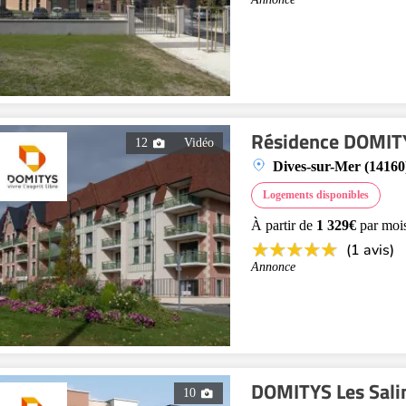
Résidence DOMITY
12
Vidéo
Dives-sur-Mer (14160
Logements disponibles
À partir de
1 329€
par moi
(1 avis)
Annonce
DOMITYS Les Sali
10