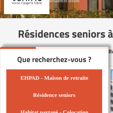
Résidences seniors
Résidences seniors 
R
Que recherchez-vous ?
EHPAD - Maison de retraite
Résidence seniors
Habitat partagé - Colocation