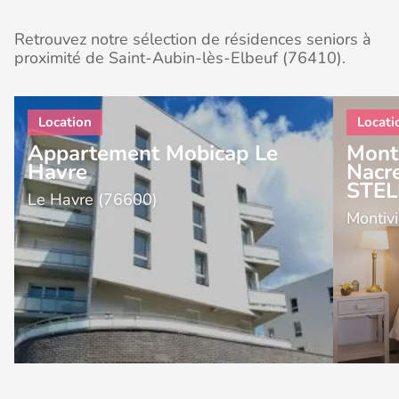
Retrouvez notre sélection de résidences seniors à
proximité de Saint-Aubin-lès-Elbeuf (76410).
Appartement Mobicap Le
Monti
Havre
Nacre
STE
Le Havre (76600)
Montivi