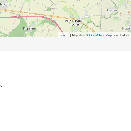
Leaflet
| Map data ©
OpenStreetMap
contributors
s !