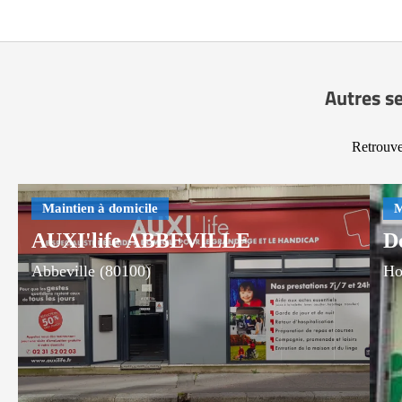
Autres se
Retrouve
AUXI'life ABBEVILLE
D
Abbeville (80100)
Ho