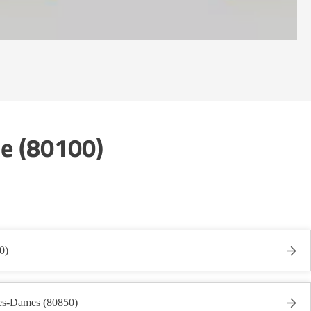
le (80100)
0)
les-Dames (80850)