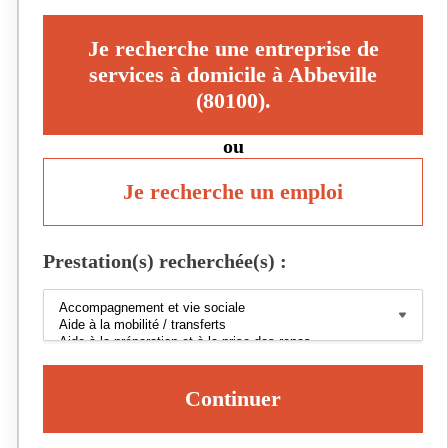
Je recherche une entreprise de
services à domicile à Abbeville
(80100).
ou
Je recherche un emploi
Prestation(s) recherchée(s) :
Continuer