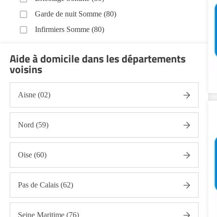
Garde de nuit Somme (80)
Infirmiers Somme (80)
Jardinage Somme (80)
Aide à domicile dans les départements
Aide aux courses Somme (80)
voisins
Entretien du cadre de vie, ménage, repassage, gestion
du linge Somme (80)
Aisne (02)
Sorties (promenades, rendez-vous médicaux...)
Somme (80)
Nord (59)
Promenade animaux de compagnie Somme (80)
Soins esthétiques Somme (80)
Oise (60)
Autres aides à domicile Somme (80)
Voir toutes les aides à domicile dans la Somme (80)
Pas de Calais (62)
Seine Maritime (76)