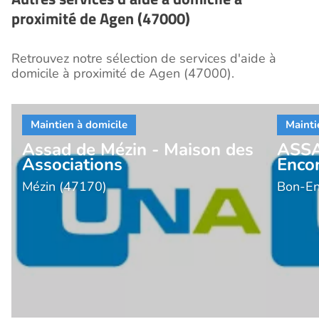
proximité de Agen (47000)
Retrouvez notre sélection de services d'aide à
domicile à proximité de Agen (47000).
Assad de Mézin - Maison des
ASSA
Associations
Enco
Mézin (47170)
Bon-En