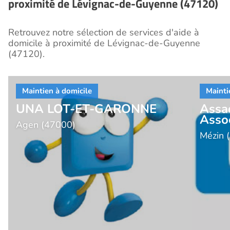
proximité de Lévignac-de-Guyenne (47120)
Retrouvez notre sélection de services d'aide à
domicile à proximité de Lévignac-de-Guyenne
(47120).
UNA LOT-ET-GARONNE
Assa
Asso
Agen (47000)
Mézin 