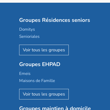
Groupes Résidences seniors
Domitys
Senioriales
Nohée
Les Résidentiels
Ovelia
Groupes EHPAD
Mobicap
Domusvi
Emeis
Happy Senior
Maisons de Famille
Espace et vie
Korian
Aquarelia
Emera
Nexity edenea
Colisée
Les jardins d'Arcadie
Groupes maintien à domicile
Groupe SOS