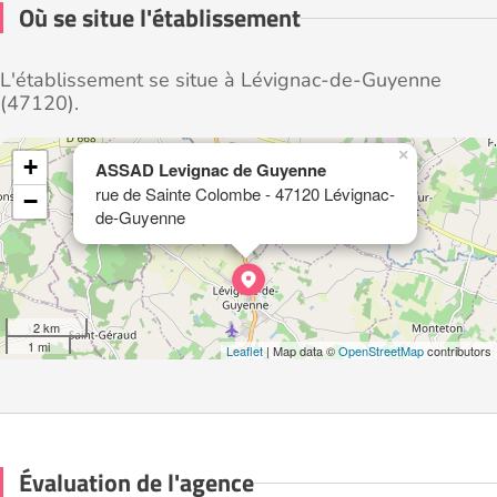
Où se situe l'établissement
L'établissement se situe à Lévignac-de-Guyenne
(47120).
×
+
ASSAD Levignac de Guyenne
rue de Sainte Colombe - 47120 Lévignac-
−
de-Guyenne
2 km
1 mi
Leaflet
| Map data ©
OpenStreetMap
contributors
Évaluation de l'agence