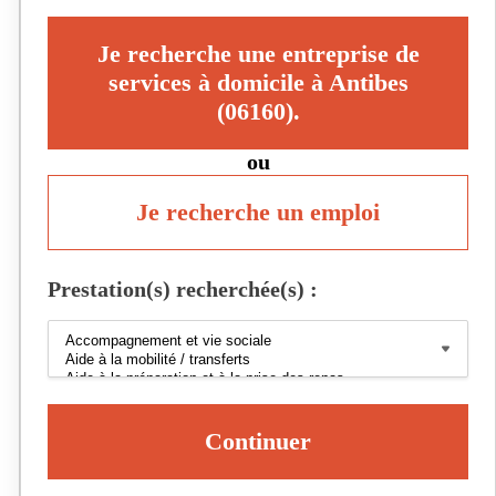
Je recherche une entreprise de
services à domicile à Antibes
(06160).
ou
Je recherche un emploi
Prestation(s) recherchée(s) :
Continuer