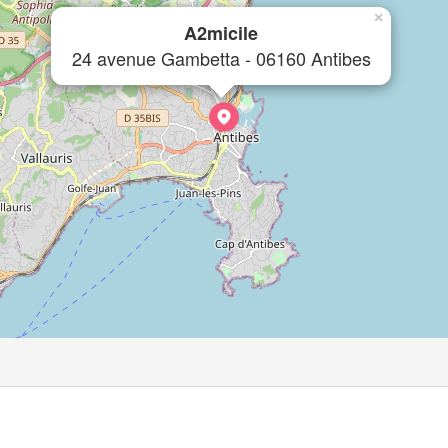
×
A2micile
24 avenue Gambetta - 06160 Antibes