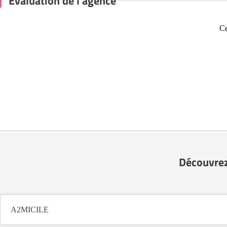
Évaluation de l'agence
Ce
Découvrez
A2MICILE