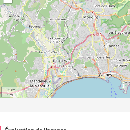
2 km
1 mi