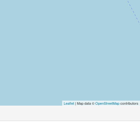
Leaflet
| Map data ©
OpenStreetMap
contributors