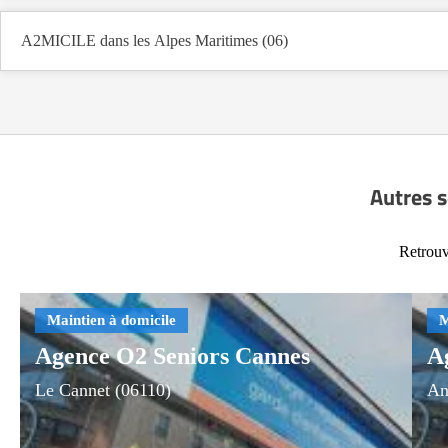
A2MICILE dans les Alpes Maritimes (06)
Autres s
Retrouv
Agence O2 Seniors Cannes
A
Le Cannet (06110)
An