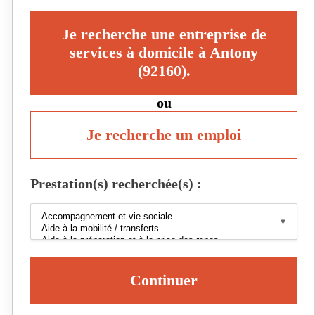
Je recherche une entreprise de
services à domicile à Antony
(92160).
ou
Je recherche un emploi
Prestation(s) recherchée(s) :
Continuer