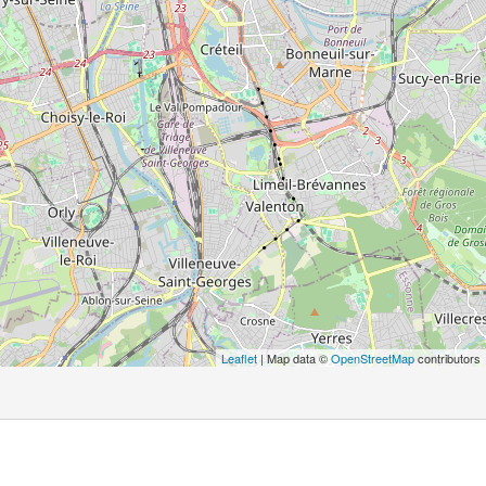
Leaflet
| Map data ©
OpenStreetMap
contributors