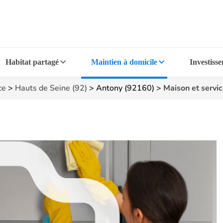
Habitat partagé
Maintien à domicile
Investiss
ce
>
Hauts de Seine (92)
>
Antony (92160)
>
Maison et servi