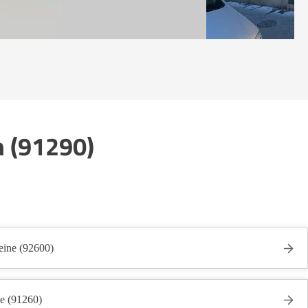
n (91290)
eine (92600)
ge (91260)