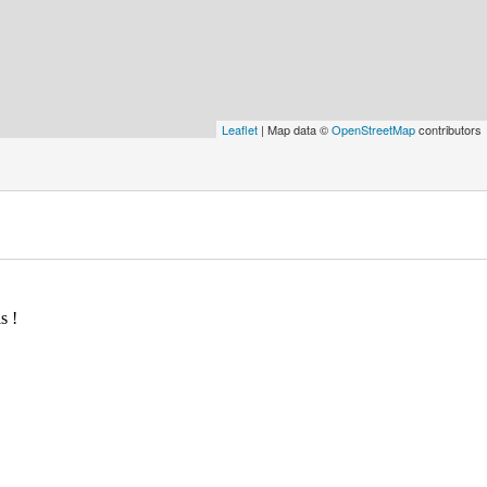
Leaflet
| Map data ©
OpenStreetMap
contributors
s !