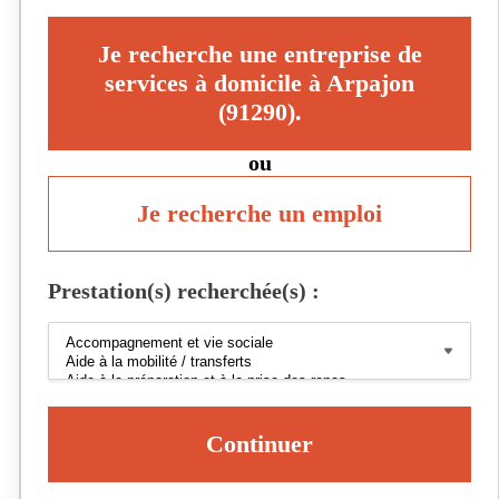
Je recherche une entreprise de
services à domicile à Arpajon
(91290).
ou
Je recherche un emploi
Prestation(s) recherchée(s) :
Continuer