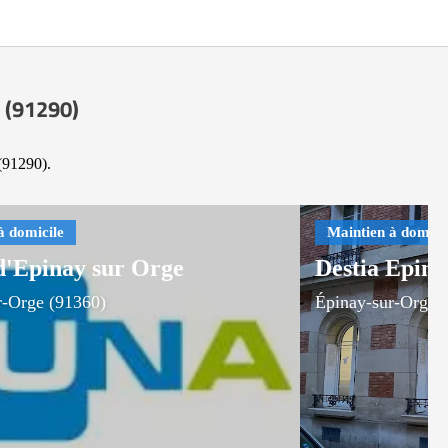
n (91290)
 (91290).
'Epinay sur Orge
Destia Epina
r-Orge (91360)
Épinay-sur-Orge 