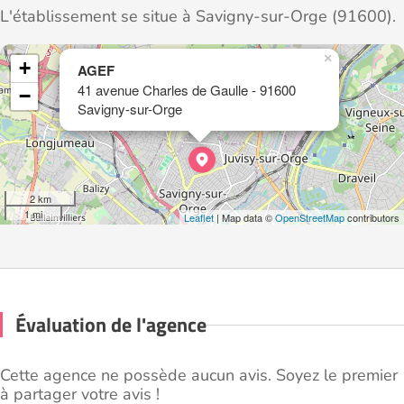
L'établissement se situe à Savigny-sur-Orge (91600).
×
+
AGEF
41 avenue Charles de Gaulle - 91600
−
Savigny-sur-Orge
2 km
1 mi
Leaflet
| Map data ©
OpenStreetMap
contributors
Évaluation de l'agence
Cette agence ne possède aucun avis. Soyez le premier
à partager votre avis !