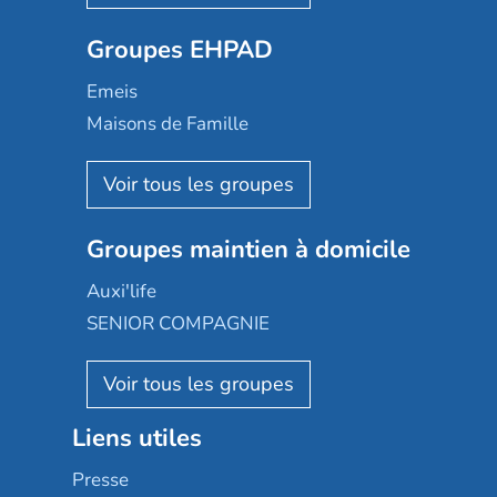
Ovelia
Groupes EHPAD
Mobicap
Domusvi
Emeis
Happy Senior
Maisons de Famille
Espace et vie
Korian
Aquarelia
Emera
Nexity edenea
Colisée
Les jardins d'Arcadie
Groupes maintien à domicile
Groupe SOS
Occitalia
Le Noble Âge
Auxi'life
Appartseniors
Almage
SENIOR COMPAGNIE
Villa beausoleil
Pavonis santé
AGE D'OR Services
Reseda
Résidalya
Stella management
Groupe aplus
Liens utiles
Les villages d'or
Sérénys
Presse