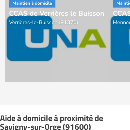
CCAS de Verrières le Buisson
CCAS
Verrières-le-Buisson (91370)
Mennec
Aide à domicile à proximité de
Savigny-sur-Orge (91600)