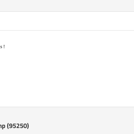
s !
mp (95250)