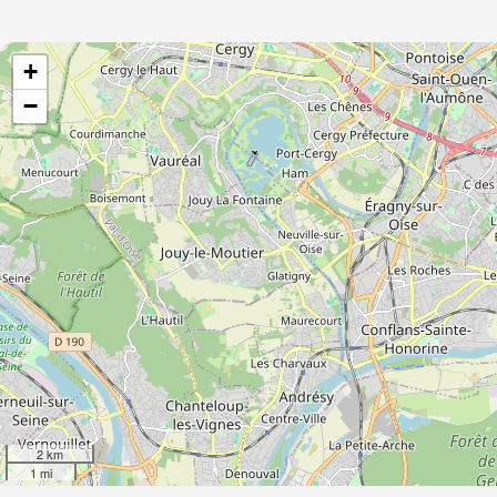
+
−
2 km
1 mi