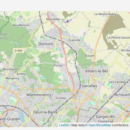
Leaflet
| Map data ©
OpenStreetMap
contributors