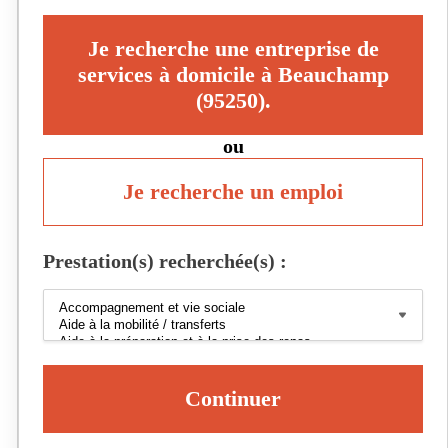
Je recherche une entreprise de
services à domicile à Beauchamp
(95250).
ou
Je recherche un emploi
Prestation(s) recherchée(s) :
Continuer