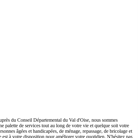
 auprès du Conseil Départemental du Val d'Oise, nous sommes
e palette de services tout au long de votre vie et quelque soit votre
ersonnes âgées et handicapées, de ménage, repassage, de bricolage et
 est à votre disposition pour améliorer votre quotidien. N'hésitez pas