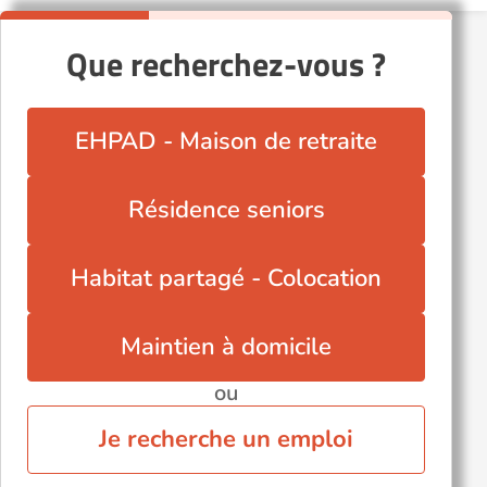
L'Isle-Adam (95290)
Que recherchez-vous ?
Méry-sur-Oise (95540)
Pierrelaye (95220)
Pontoise (95000)
EHPAD - Maison de retraite
Saint-Ouen-l'Aumône (95310)
Sannois (95110)
Résidence seniors
Soisy-sous-Montmorency (95230)
Taverny (95150)
Habitat partagé - Colocation
Maintien à domicile
ou
Je recherche un emploi