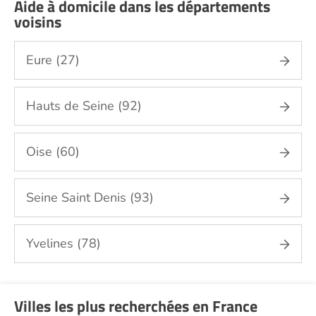
Aide à domicile dans les départements
Jardinage Val d'Oise (95)
voisins
Aide aux courses Val d'Oise (95)
Entretien du cadre de vie, ménage,
Eure (27)
repassage, gestion du linge Val d'Oise (95)
Sorties (promenades, rendez-vous
Hauts de Seine (92)
médicaux...) Val d'Oise (95)
Promenade animaux de compagnie Val
d'Oise (95)
Oise (60)
Soins esthétiques Val d'Oise (95)
Autres aides à domicile Val d'Oise (95)
Seine Saint Denis (93)
Voir toutes les aides à domicile dans le Val d'Oise
(95)
Yvelines (78)
Villes les plus recherchées en France