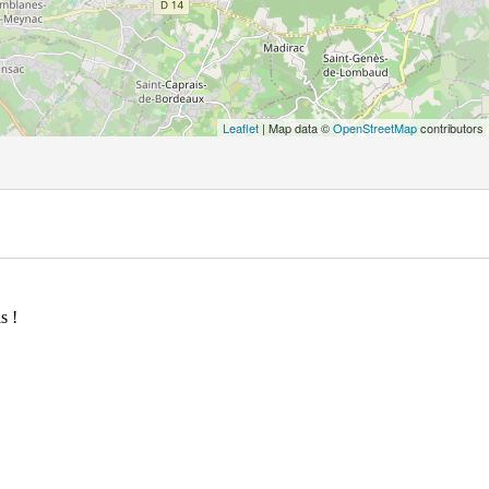
Leaflet
| Map data ©
OpenStreetMap
contributors
s !