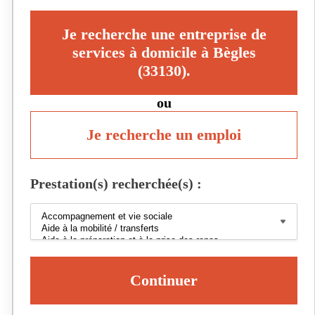
Je recherche une entreprise de
services à domicile à Bègles
(33130).
ou
Je recherche un emploi
Prestation(s) recherchée(s) :
Continuer