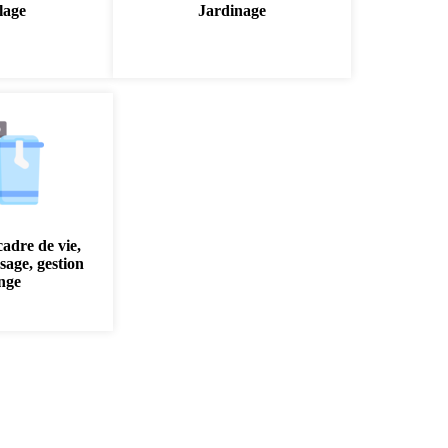
lage
Jardinage
cadre de vie,
sage, gestion
inge