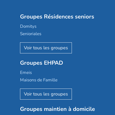
Groupes Résidences seniors
Domitys
Senioriales
Nohée
Les Résidentiels
Ovelia
Groupes EHPAD
Mobicap
Domusvi
Emeis
Happy Senior
Maisons de Famille
Espace et vie
Korian
Aquarelia
Emera
Nexity edenea
Colisée
Les jardins d'Arcadie
Groupes maintien à domicile
Groupe SOS