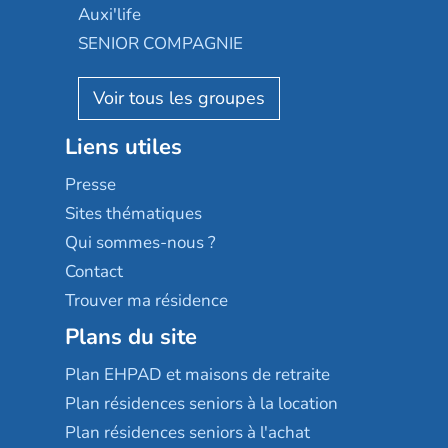
Occitalia
Le Noble Âge
Auxi'life
Appartseniors
Almage
SENIOR COMPAGNIE
Villa beausoleil
Pavonis santé
AGE D'OR Services
Reseda
Résidalya
Stella management
Groupe aplus
Liens utiles
Les villages d'or
Sérénys
Presse
Résidences services Villa Médicis
Sites thématiques
Qui sommes-nous ?
Contact
Trouver ma résidence
Plans du site
Plan EHPAD et maisons de retraite
Plan résidences seniors à la location
Plan résidences seniors à l'achat