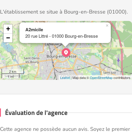
L'établissement se situe à Bourg-en-Bresse (01000).
×
+
A2micile
20 rue Littré - 01000 Bourg-en-Bresse
−
2 km
1 mi
Leaflet
| Map data ©
OpenStreetMap
contributors
Évaluation de l'agence
Cette agence ne possède aucun avis. Soyez le premier