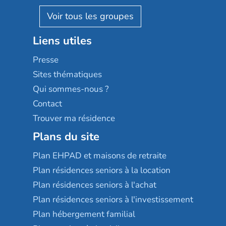
Pavonis santé
AGE D'OR Services
Reseda
Résidalya
Stella management
Groupe aplus
Liens utiles
Les villages d'or
Sérénys
Presse
Résidences services Villa Médicis
Sites thématiques
Qui sommes-nous ?
Contact
Trouver ma résidence
Plans du site
Plan EHPAD et maisons de retraite
Plan résidences seniors à la location
Plan résidences seniors à l'achat
Plan résidences seniors à l'investissement
Plan hébergement familial