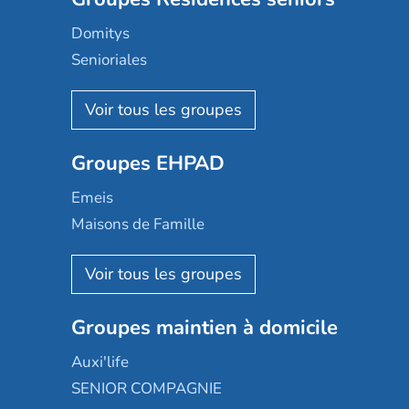
Domitys
Senioriales
Nohée
Les Résidentiels
Ovelia
Groupes EHPAD
Mobicap
Domusvi
Emeis
Happy Senior
Maisons de Famille
Espace et vie
Korian
Aquarelia
Emera
Nexity edenea
Colisée
Les jardins d'Arcadie
Groupes maintien à domicile
Groupe SOS
Occitalia
Le Noble Âge
Auxi'life
Appartseniors
Almage
SENIOR COMPAGNIE
Villa beausoleil