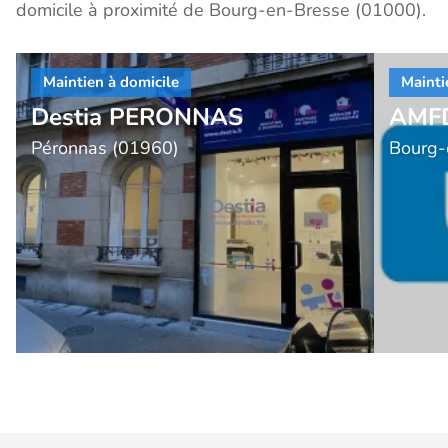
domicile à proximité de Bourg-en-Bresse (01000).
Destia PERONNAS
AMF
Péronnas (01960)
Bourg-