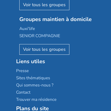
Aquarelia
Emera
Nexity edenea
Colisée
Les jardins d'Arcadie
Groupes maintien à domicile
Groupe SOS
Occitalia
Le Noble Âge
Auxi'life
Appartseniors
Almage
SENIOR COMPAGNIE
Villa beausoleil
Pavonis santé
AGE D'OR Services
Reseda
Résidalya
Stella management
Groupe aplus
Liens utiles
Les villages d'or
Sérénys
Presse
Résidences services Villa Médicis
Sites thématiques
Qui sommes-nous ?
Contact
Trouver ma résidence
Plans du site