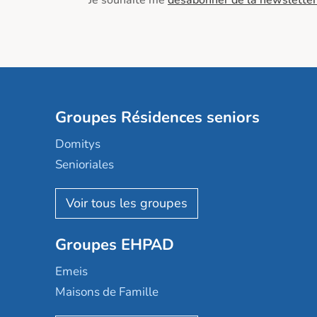
Je souhaite me
désabonner de la newsletter
Groupes Résidences seniors
Domitys
Senioriales
Nohée
Les Résidentiels
Ovelia
Groupes EHPAD
Mobicap
Domusvi
Emeis
Happy Senior
Maisons de Famille
Espace et vie
Korian