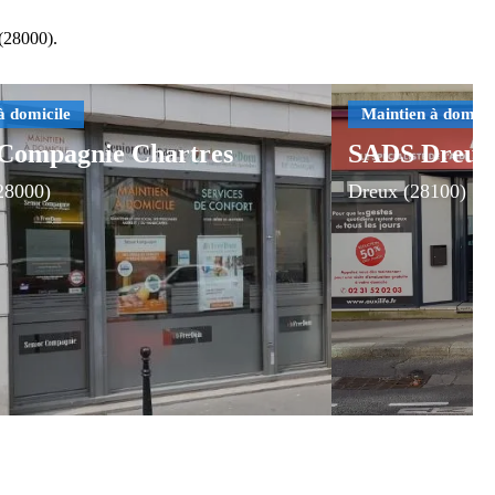
 (28000).
 Compagnie Chartres
SADS Dreux
28000)
Dreux (28100)