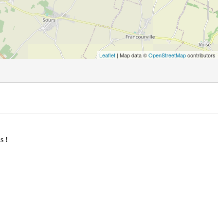
Leaflet
| Map data ©
OpenStreetMap
contributors
s !