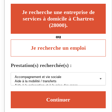
Je recherche une entreprise de
services à domicile à Chartres
(28000).
ou
Je recherche un emploi
Prestation(s) recherchée(s) :
Continuer