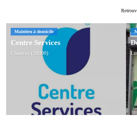
Retrouve
Centre Services
D
Chartres (28000)
Lu