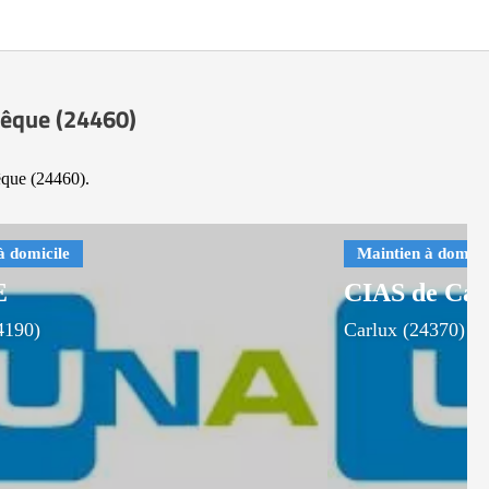
Évêque (24460)
êque (24460).
E
CIAS de Car
4190)
Carlux (24370)