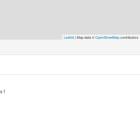
Leaflet
| Map data ©
OpenStreetMap
contributors
s !