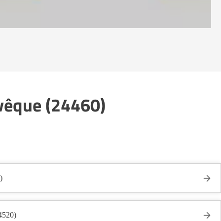
Évêque (24460)
)
4520)