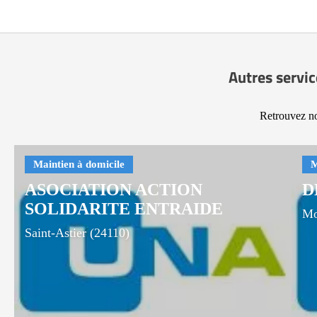
Autres servic
Retrouvez no
ASOCIATION ACTION
D
SOLIDARITE ENTRAIDE
Mo
Saint-Astier (24110)