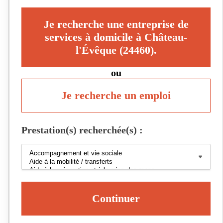
Je recherche une entreprise de
services à domicile à Château-
l'Évêque (24460).
ou
Je recherche un emploi
Prestation(s) recherchée(s) :
Continuer