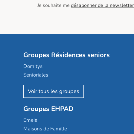
Je souhaite me
désabonner de la newsletter
Groupes Résidences seniors
Domitys
Senioriales
Nohée
Les Résidentiels
Ovelia
Groupes EHPAD
Mobicap
Domusvi
Emeis
Happy Senior
Maisons de Famille