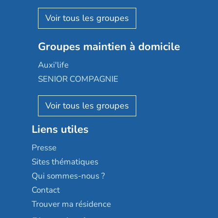
Espace et vie
Korian
Aquarelia
Emera
Nexity edenea
Colisée
Les jardins d'Arcadie
Groupes maintien à domicile
Groupe SOS
Occitalia
Le Noble Âge
Auxi'life
Appartseniors
Almage
SENIOR COMPAGNIE
Villa beausoleil
Pavonis santé
AGE D'OR Services
Reseda
Résidalya
Stella management
Groupe aplus
Liens utiles
Les villages d'or
Sérénys
Presse
Résidences services Villa Médicis
Sites thématiques
Qui sommes-nous ?
Contact
Trouver ma résidence