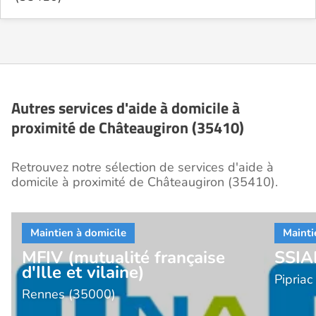
Autres services d'aide à domicile à
proximité de Châteaugiron (35410)
Retrouvez notre sélection de services d'aide à
domicile à proximité de Châteaugiron (35410).
MFIV (mutualité française
SSIA
d'Ille et vilaine)
Pipria
Rennes (35000)