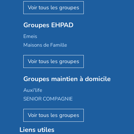
Les Résidentiels
Ovelia
Groupes EHPAD
Mobicap
Domusvi
Emeis
Happy Senior
Maisons de Famille
Espace et vie
Korian
Aquarelia
Emera
Nexity edenea
Colisée
Les jardins d'Arcadie
Groupes maintien à domicile
Groupe SOS
Occitalia
Le Noble Âge
Auxi'life
Appartseniors
Almage
SENIOR COMPAGNIE
Villa beausoleil
Pavonis santé
AGE D'OR Services
Reseda
Résidalya
Stella management
Groupe aplus
Liens utiles
Les villages d'or