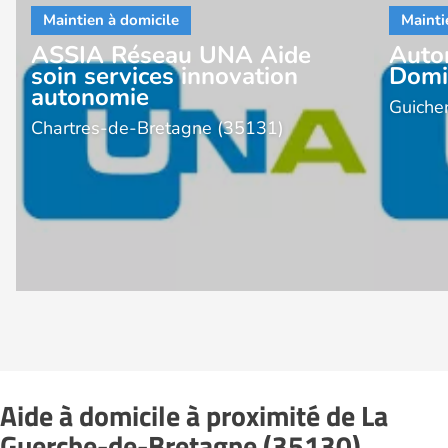
ASSIA Réseau UNA Aide
Auton
soin services innovation
Domi
autonomie
Guiche
Chartres-de-Bretagne (35131)
Aide à domicile à proximité de La
Guerche-de-Bretagne (35130)