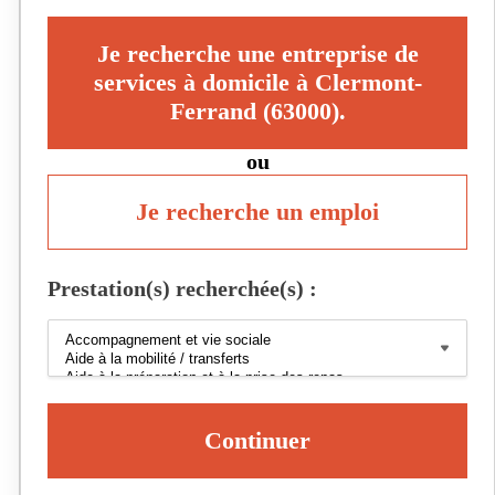
Je recherche une entreprise de
services à domicile à Clermont-
Ferrand (63000).
ou
Je recherche un emploi
Prestation(s) recherchée(s) :
Continuer