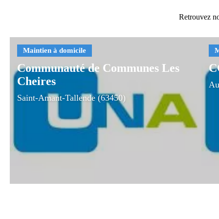
Retrouvez no
Communauté de Communes Les
C
Cheires
Au
Saint-Amant-Tallende (63450)