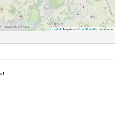
Leaflet
| Map data ©
OpenStreetMap
contributors
s !