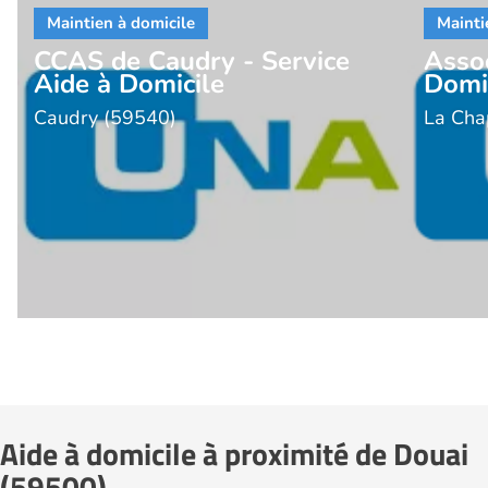
CCAS de Caudry - Service
Assoc
Aide à Domicile
Domi
Caudry (59540)
La Cha
Aide à domicile à proximité de Douai
(59500)