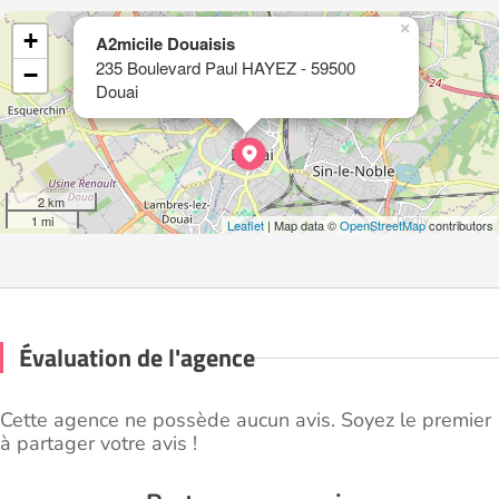
×
+
A2micile Douaisis
235 Boulevard Paul HAYEZ - 59500
−
Douai
2 km
1 mi
Leaflet
| Map data ©
OpenStreetMap
contributors
Évaluation de l'agence
Cette agence ne possède aucun avis. Soyez le premier
à partager votre avis !