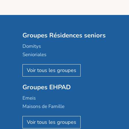
Groupes Résidences seniors
Domitys
Senioriales
Nohée
Les Résidentiels
Ovelia
Groupes EHPAD
Mobicap
Domusvi
Emeis
Happy Senior
Maisons de Famille
Espace et vie
Korian
Aquarelia
Emera