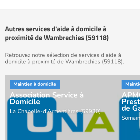
Autres services d'aide à domicile à
proximité de Wambrechies (59118)
Retrouvez notre sélection de services d'aide à
domicile à proximité de Wambrechies (59118).
Association Service à
APMG
Domicile
Prest
de G
La Chapelle-d'Armentières (59930)
Somain