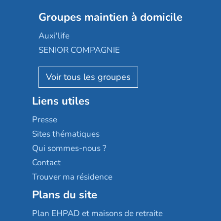
Nexity edenea
Colisée
Les jardins d'Arcadie
Groupes maintien à domicile
Groupe SOS
Occitalia
Le Noble Âge
Auxi'life
Appartseniors
Almage
SENIOR COMPAGNIE
Villa beausoleil
Pavonis santé
AGE D'OR Services
Reseda
Résidalya
Stella management
Groupe aplus
Liens utiles
Les villages d'or
Sérénys
Presse
Résidences services Villa Médicis
Sites thématiques
Qui sommes-nous ?
Contact
Trouver ma résidence
Plans du site
Plan EHPAD et maisons de retraite