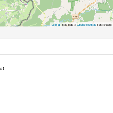
Leaflet
| Map data ©
OpenStreetMap
contributors
s !