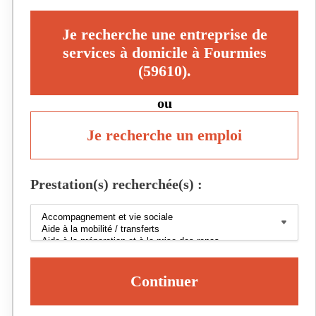
Je recherche une entreprise de
services à domicile à Fourmies
(59610).
ou
Je recherche un emploi
Prestation(s) recherchée(s) :
Continuer