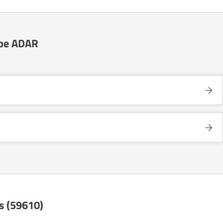
upe ADAR
es (59610)